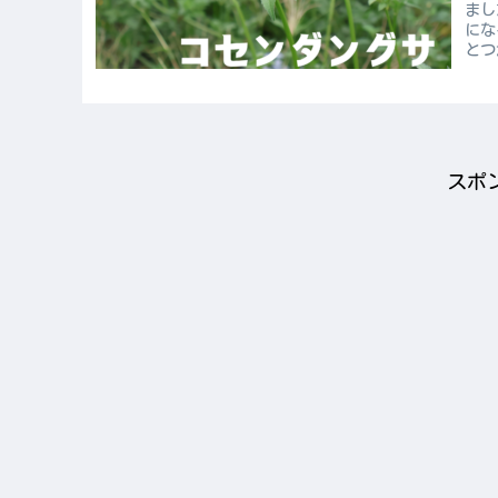
まし
にな
とつ
スポ