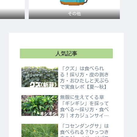
その他
人気記事
「クズ」は食べられ
る！採り方・皮の剥き
方・おひたしと天ぷら
で実食レポ【夏〜秋】
無限に生えてくる草
「ギシギシ」を採って
食べる〜採り方・食べ
方｜オカジュンサイと
も呼ばれるぬるぬる野
「コセンダングサ」は
草を実食レポ〜
食べられる？ひっつき