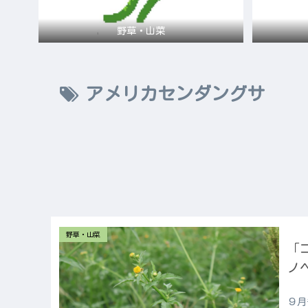
野草・山菜
アメリカセンダングサ
野草・山菜
「
ノ
９月