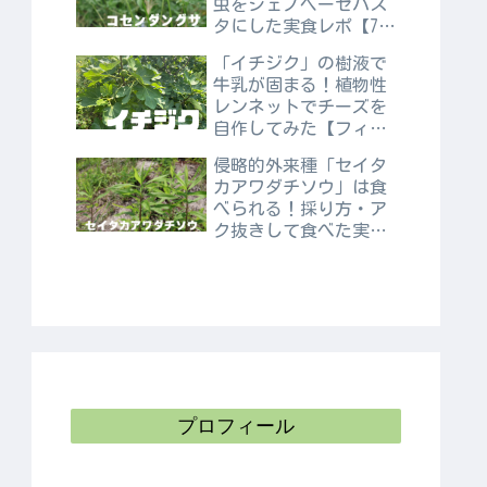
虫をジェノベーゼパス
タにした実食レポ【7〜
9月】
「イチジク」の樹液で
牛乳が固まる！植物性
レンネットでチーズを
自作してみた【フィシ
ン】
侵略的外来種「セイタ
カアワダチソウ」は食
べられる！採り方・ア
ク抜きして食べた実食
レポ
プロフィール