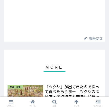
樫薙かな
「ツクシ」が出てきたので採っ
野草・山菜
て食べたらうまー ツクシの採
り方・アク抜きと美味しい食べ
方
畑に行ったらツクシが生えて始めてい
ました。アレルギーの花粉から逃れる
メニュー
ホーム
検索
トップ
サイドバー