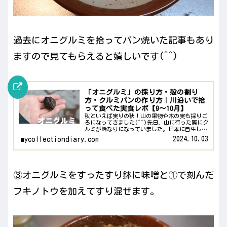
過去にオニグルミを拾ってパン焼いた記事もあり
ますので見てもらえると嬉しいです(^^)
「オニグルミ」の採り方・殻の割り
方・クルミパンの作り方｜川沿いで拾
って食べた実食レポ【9〜10月】
秋といえば実りの秋！山の果物や木の実も採りご
ろになってきました(^^)先日、山に行った際にク
ルミが鈴なりになっていました。日本に自生して
いるオニグルミというクルミです。上の写真の中
2024.10.03
mycollectiondiary.com
央部にある房がオニグルミの実です。オニグルミ
は川沿いの湿った...
③オニグルミをすったすり鉢に味噌と①で刻んだ
フキノトウを加えてすり混ぜます。