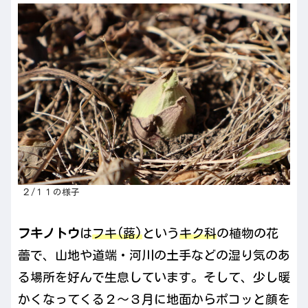
２/１１の様子
フキノトウ
は
フキ(蕗)
という
キク科
の植物の花
蕾で、山地や道端・河川の土手などの湿り気のあ
る場所を好んで生息しています。そして、少し暖
かくなってくる２〜３月に地面からポコッと顔を